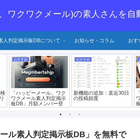
メ、ワクワクメール)の素人さんを自
素人判定掲示板DBについて
お知らせ・コラム
おす
おすすめ
おすすめ
I検
「ハッピーメール、ワク
新機能の追加：直近30日
リリ
ワクメール素人判定掲示
の投稿頻度
板DB」月額メンバー登
録ページ
ール素人判定掲示板DB」を無料で