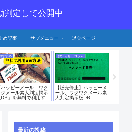
動判定して公開中
すめ記事
サブメニュー
退会ページ
おすすめ
お知らせ・コラム
おすすめ
「ハッピーメール、ワク
【販売停止】ハッピーメ
体験談1
ワクメール素人判定掲示
ール、ワクワクメール素
23歳 O
板DB」を無料で利用す
人判定掲示板DB
1〜
る方法
2024/04/01~2024/04/30
までのパスワード
最近の投稿