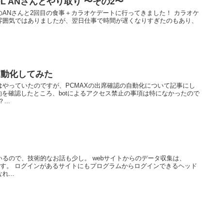
歳OL ANさんとやり取り 〜その2〜
6歳のANさんと2回目の食事＋カラオケデートに行ってきました！ カラオケ
雰囲気ではありましたが、翌日仕事で時間が遅くなりすぎたのもあり、
自動化してみた
やっていたのですが、PCMAXの出席確認の自動化について記事にし
規約を確認したところ、botによるアクセス禁止の事項は特になかったので
..
いるので、技術的なお話も少し。 webサイトからのデータ収集は、
ています。 ログインがあるサイトにもプログラムからログインできるヘッド
...