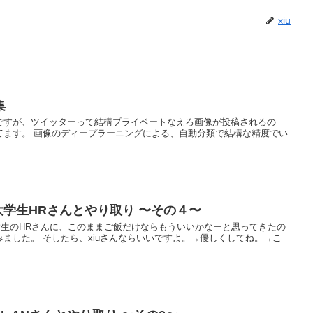
xiu
集
ですが、ツイッターって結構プライベートなえろ画像が投稿されるの
てます。 画像のディープラーニングによる、自動分類で結構な精度でい
2歳大学生HRさんとやり取り 〜その４〜
歳大学生のHRさんに、このままご飯だけならもういいかなーと思ってきたの
ました。 そしたら、xiuさんならいいですよ。→優しくしてね。→こ
.