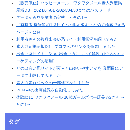
【販売停止】ハッピーメール、ワクワクメール素人判定掲
示板DB 2024/04/01~2024/04/30までのパスワード
データから見る業者の実態 ～その1～
【有料版 機能追加】3サイトの掲示板をまとめて検索できる
ページを公開
利用者さんの複数出会い系サイト利用状況を調べてみた
素人判定掲示板DB プロフへのリンクを追加しました
出会い系サイト 3つの出会い方について解説（ビジネスマ
ーケティングの応用）
どの出会い系サイトが素人と出会いやすいかを 真面目にデ
ータで比較してみました
素人判定ロジックの一部修正をしました
PCMAXの出席確認を自動化してみた
体験談11 ワクワクメール 26歳ガールズバー店長 ASさん 〜
その1〜
タグ