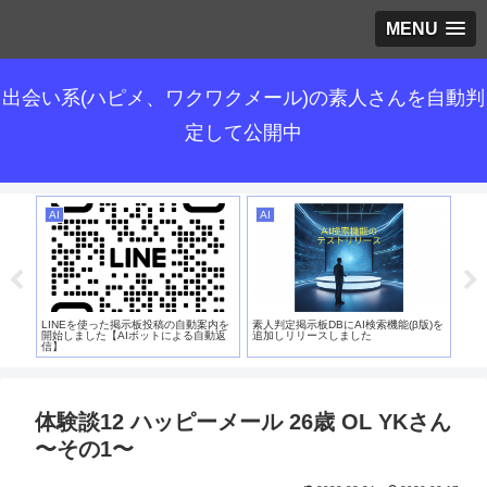
MENU
出会い系(ハピメ、ワクワクメール)の素人さんを自動判
定して公開中
AI
AI
お
まし
LINEを使った掲示板投稿の自動案内を
素人判定掲示板DBにAI検索機能(β版)を
「ハ
開始しました【AIボットによる自動返
追加しリリースしました
人判
信】
ージ
体験談12 ハッピーメール 26歳 OL YKさん
〜その1〜