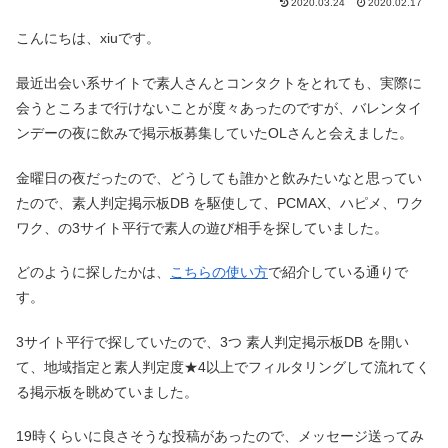
2020.03.24
2020.02.17
こんにちは、xiuです。
最近出会い系サイトで素人さんとコンタクトをとれても、実際に
会うところまで行けないことが度々あったのですが、バレンタイ
ンデーの夜に飲みで掲示板募集していたOLさんと会えました。
金曜日の夜だったので、どうしても誰かと飲みたいなと思ってい
たので、素人判定掲示板DB を駆使して、PCMAX、ハピメ、ワク
ワク、の3サイト平行で素人の遊び相手を探していました。
どのように探したかは、
こちらの使い方
で紹介している通りで
す。
3サイト平行で探していたので、3つ 素人判定掲示板DB を開い
て、地域指定と素人判定度★4以上でフィルタリングして流れてく
る掲示板を眺めていました。
19時くらいに良さそうな投稿があったので、メッセージ送ってみ