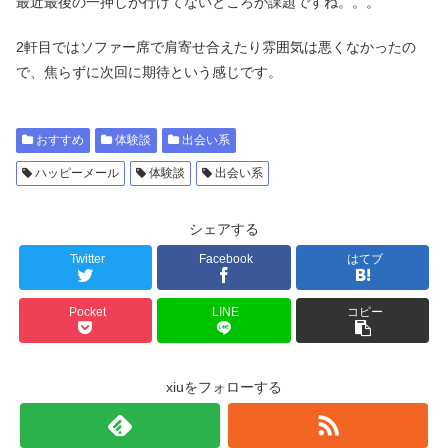
最近最後の一押しが行けてないところが課題ですね。。。
2軒目ではソファー席で肩寄せ合えたり雰囲気は悪くなかったの
で、焦らずに次回に期待という感じです。
おすすめ
体験談
出会い系
ハッピーメール
体験談
出会い系
シェアする
Twitter
Facebook
はてブ
Pocket
LINE
コピー
xiuをフォローする